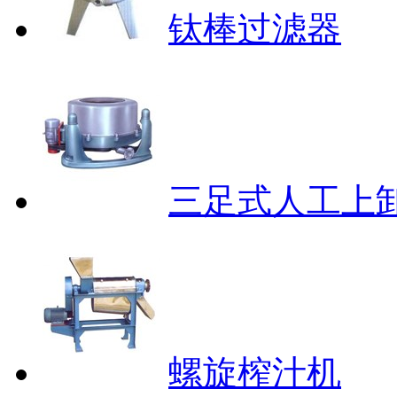
钛棒过滤器
三足式人工上
螺旋榨汁机