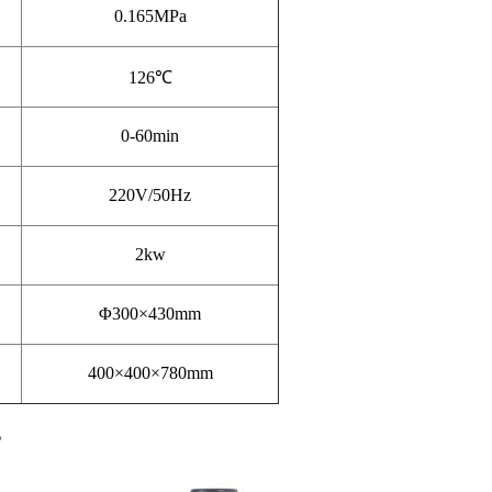
0.165MPa
126℃
0-60min
220V/50Hz
2kw
Φ300×
430mm
400×400×
780mm
。