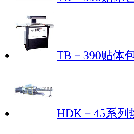
TB－390贴体
HDK－45系