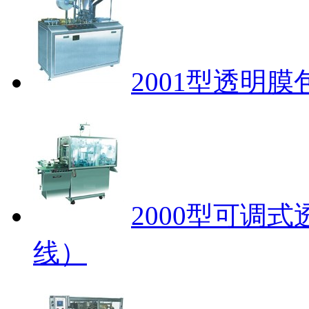
2001型透明
2000型可调
线）