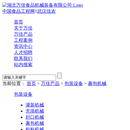
中国食品工程网
∣
武汉佳农
首页
关于万佳
万佳产品
工程案例
资讯中心
人才招聘
联系我们
站内搜索
当前位置：
首页
>
万佳产品
>
包装设备
>
裹包机械
包装设备
灌装机械
充填机械
封口机械
裹包机械
贴标机械