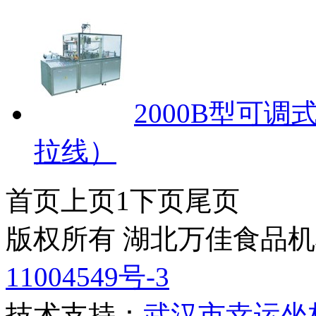
2000B型可
拉线）
首页
上页
1
下页
尾页
版权所有 湖北万佳食品
11004549号-3
技术支持：
武汉市幸运坐